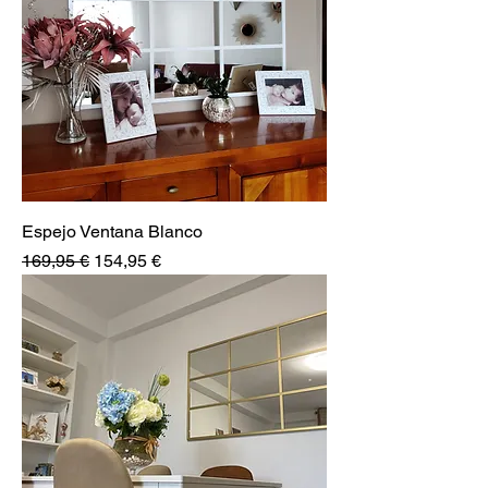
Espejo Ventana Blanco
Precio
Precio de oferta
169,95 €
154,95 €