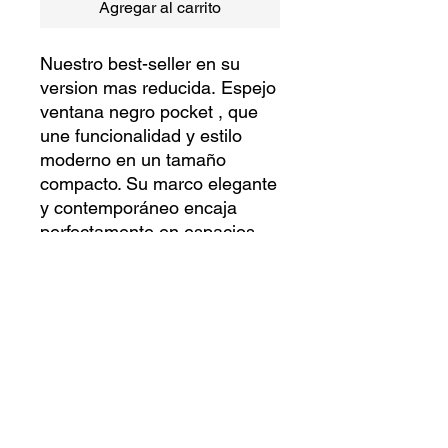
Agregar al carrito
Nuestro best-seller en su
version mas reducida. Espejo
ventana negro pocket , que
une funcionalidad y estilo
moderno en un tamaño
compacto. Su marco elegante
y contemporáneo encaja
perfectamente en espacios
pequeños, adaptándose a
diversos estilos de
decoración, desde
minimalista hasta industrial.
Ideal para darle un toque
sofisticado a cualquier rincón.
.