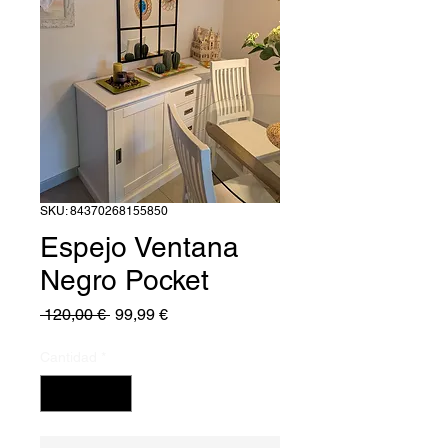
SKU: 84370268155850
Espejo Ventana
Negro Pocket
Precio
Precio
 120,00 € 
99,99 €
de
oferta
Cantidad
*